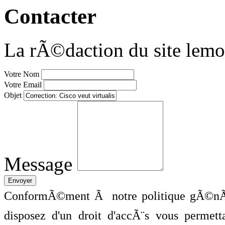
Contacter
La rÃ©daction du site lemo
Votre Nom
Votre Email
Objet
Message
ConformÃ©ment Ã notre politique gÃ©nÃ©
disposez d'un droit d'accÃ¨s vous perme