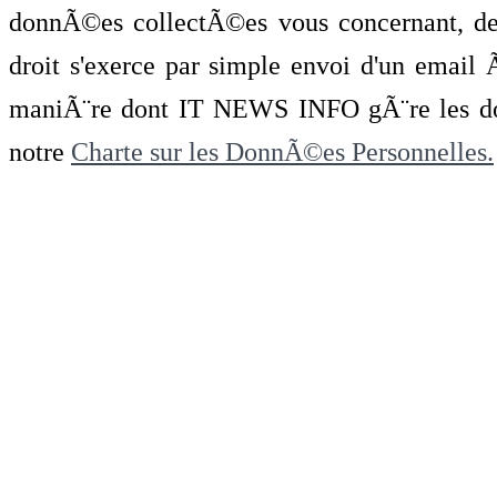
donnÃ©es collectÃ©es vous concernant, de 
droit s'exerce par simple envoi d'un emai
maniÃ¨re dont IT NEWS INFO gÃ¨re les do
notre
Charte sur les DonnÃ©es Personnelles.