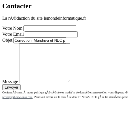
Contacter
La rÃ©daction du site lemondeinformatique.fr
Votre Nom
Votre Email
Objet
Message
ConformÃ©ment Ã notre politique gÃ©nÃ©rale en matiÃ¨re de donnÃ©es personnelles, vous disposez d'un dr
privacy@it-news-info.com
. Pour tout savoir sur la maniÃ¨re dont IT NEWS INFO gÃ¨re les donnÃ©es perso