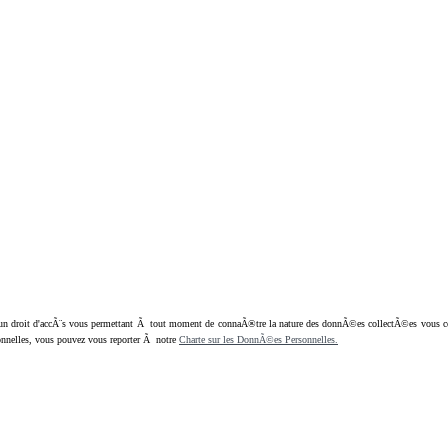
oit d'accÃ¨s vous permettant Ã tout moment de connaÃ®tre la nature des donnÃ©es collectÃ©es vous concern
nnelles, vous pouvez vous reporter Ã notre
Charte sur les DonnÃ©es Personnelles.