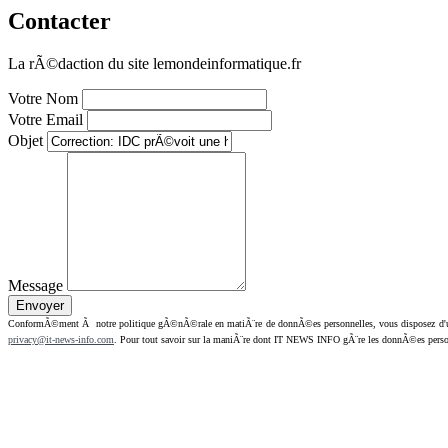
Contacter
La rÃ©daction du site lemondeinformatique.fr
Votre Nom
Votre Email
Objet
Message
ConformÃ©ment Ã notre politique gÃ©nÃ©rale en matiÃ¨re de donnÃ©es personnelles, vous disposez d'un dr
privacy@it-news-info.com
. Pour tout savoir sur la maniÃ¨re dont IT NEWS INFO gÃ¨re les donnÃ©es perso