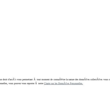
oit d'accÃ¨s vous permettant Ã tout moment de connaÃ®tre la nature des donnÃ©es collectÃ©es vous concern
nnelles, vous pouvez vous reporter Ã notre
Charte sur les DonnÃ©es Personnelles.