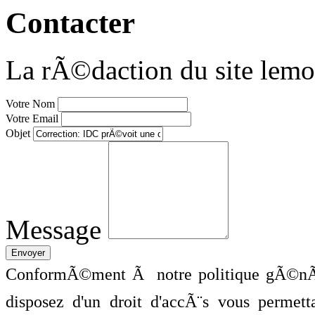
Contacter
La rÃ©daction du site lemo
Votre Nom
Votre Email
Objet
Message
ConformÃ©ment Ã notre politique gÃ©nÃ©
disposez d'un droit d'accÃ¨s vous perme