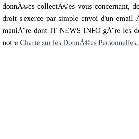
donnÃ©es collectÃ©es vous concernant, de 
droit s'exerce par simple envoi d'un emai
maniÃ¨re dont IT NEWS INFO gÃ¨re les do
notre
Charte sur les DonnÃ©es Personnelles.