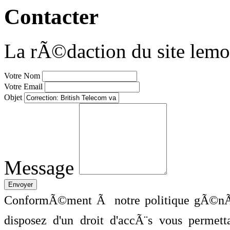
Contacter
La rÃ©daction du site lemo
Votre Nom
Votre Email
Objet
Message
ConformÃ©ment Ã notre politique gÃ©nÃ©
disposez d'un droit d'accÃ¨s vous perme