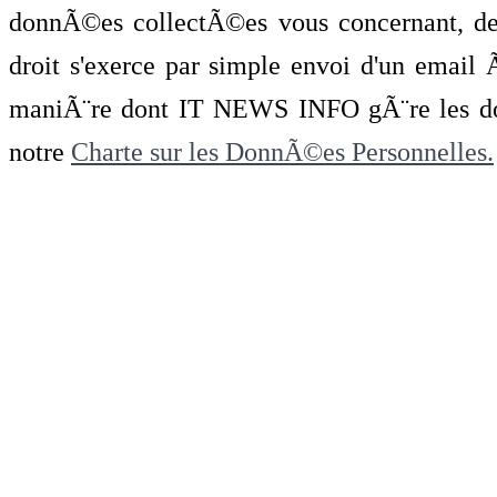
donnÃ©es collectÃ©es vous concernant, de 
droit s'exerce par simple envoi d'un emai
maniÃ¨re dont IT NEWS INFO gÃ¨re les do
notre
Charte sur les DonnÃ©es Personnelles.