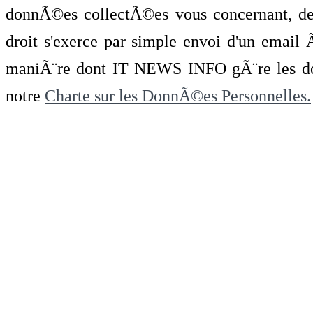
donnÃ©es collectÃ©es vous concernant, de 
droit s'exerce par simple envoi d'un emai
maniÃ¨re dont IT NEWS INFO gÃ¨re les do
notre
Charte sur les DonnÃ©es Personnelles.