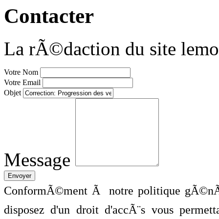
Contacter
La rÃ©daction du site lemo
Votre Nom
Votre Email
Objet
Message
ConformÃ©ment Ã notre politique gÃ©nÃ©
disposez d'un droit d'accÃ¨s vous perme