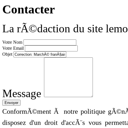
Contacter
La rÃ©daction du site lemo
Votre Nom
Votre Email
Objet
Message
ConformÃ©ment Ã notre politique gÃ©nÃ©
disposez d'un droit d'accÃ¨s vous perme