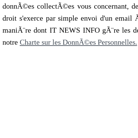
donnÃ©es collectÃ©es vous concernant, de 
droit s'exerce par simple envoi d'un emai
maniÃ¨re dont IT NEWS INFO gÃ¨re les do
notre
Charte sur les DonnÃ©es Personnelles.