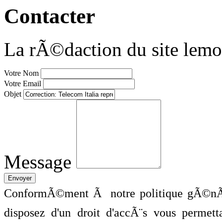
Contacter
La rÃ©daction du site lemo
Votre Nom
Votre Email
Objet
Message
ConformÃ©ment Ã notre politique gÃ©nÃ©
disposez d'un droit d'accÃ¨s vous perme