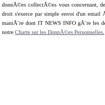
donnÃ©es collectÃ©es vous concernant, de 
droit s'exerce par simple envoi d'un emai
maniÃ¨re dont IT NEWS INFO gÃ¨re les do
notre
Charte sur les DonnÃ©es Personnelles.