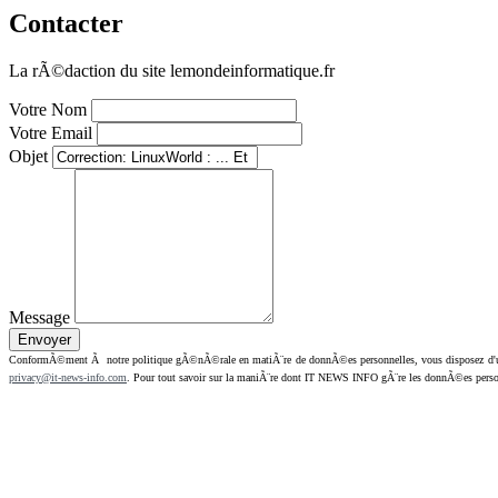
Contacter
La rÃ©daction du site lemondeinformatique.fr
Votre Nom
Votre Email
Objet
Message
ConformÃ©ment Ã notre politique gÃ©nÃ©rale en matiÃ¨re de donnÃ©es personnelles, vous disposez d'un dr
privacy@it-news-info.com
. Pour tout savoir sur la maniÃ¨re dont IT NEWS INFO gÃ¨re les donnÃ©es perso