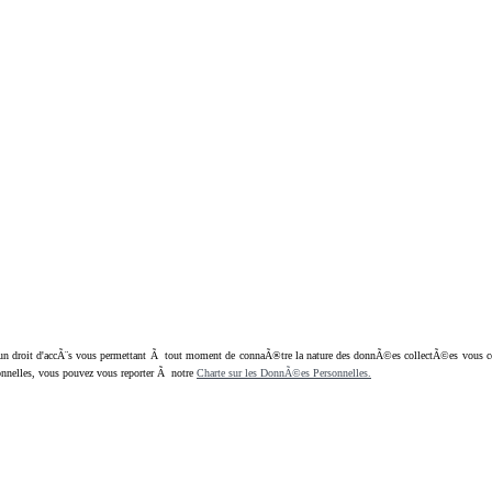
oit d'accÃ¨s vous permettant Ã tout moment de connaÃ®tre la nature des donnÃ©es collectÃ©es vous concern
nnelles, vous pouvez vous reporter Ã notre
Charte sur les DonnÃ©es Personnelles.