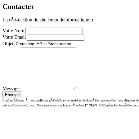
Contacter
La rÃ©daction du site lemondeinformatique.fr
Votre Nom
Votre Email
Objet
Message
ConformÃ©ment Ã notre politique gÃ©nÃ©rale en matiÃ¨re de donnÃ©es personnelles, vous disposez d'un dr
privacy@it-news-info.com
. Pour tout savoir sur la maniÃ¨re dont IT NEWS INFO gÃ¨re les donnÃ©es perso