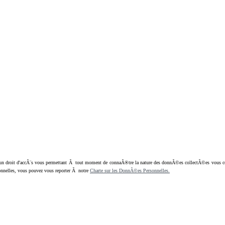
oit d'accÃ¨s vous permettant Ã tout moment de connaÃ®tre la nature des donnÃ©es collectÃ©es vous concern
nnelles, vous pouvez vous reporter Ã notre
Charte sur les DonnÃ©es Personnelles.