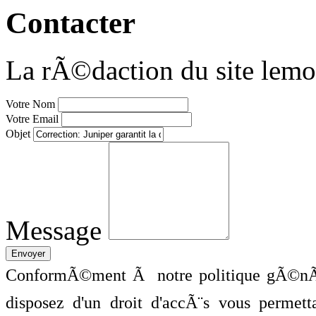
Contacter
La rÃ©daction du site lemo
Votre Nom
Votre Email
Objet
Message
ConformÃ©ment Ã notre politique gÃ©nÃ©
disposez d'un droit d'accÃ¨s vous perme