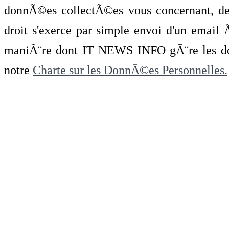
donnÃ©es collectÃ©es vous concernant, de 
droit s'exerce par simple envoi d'un emai
maniÃ¨re dont IT NEWS INFO gÃ¨re les do
notre
Charte sur les DonnÃ©es Personnelles.