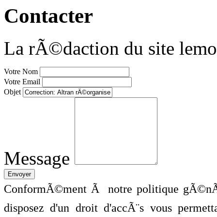
Contacter
La rÃ©daction du site lemo
Votre Nom
Votre Email
Objet
Message
ConformÃ©ment Ã notre politique gÃ©nÃ©
disposez d'un droit d'accÃ¨s vous perme