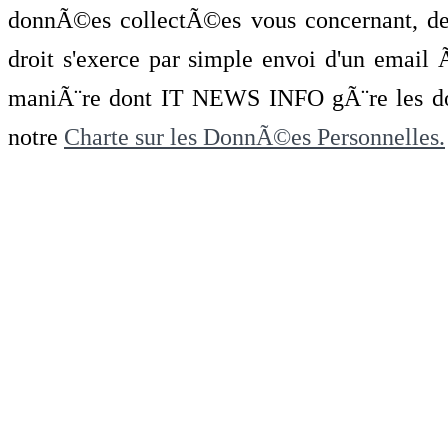
donnÃ©es collectÃ©es vous concernant, de 
droit s'exerce par simple envoi d'un emai
maniÃ¨re dont IT NEWS INFO gÃ¨re les do
notre
Charte sur les DonnÃ©es Personnelles.