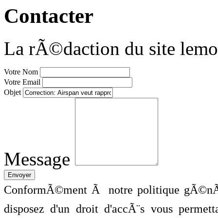
Contacter
La rÃ©daction du site lemo
Votre Nom
Votre Email
Objet
Message
ConformÃ©ment Ã notre politique gÃ©nÃ©
disposez d'un droit d'accÃ¨s vous perme