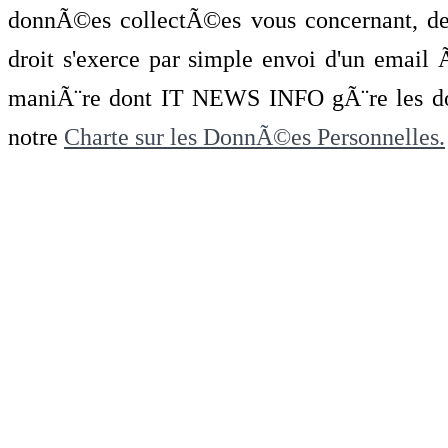
donnÃ©es collectÃ©es vous concernant, de 
droit s'exerce par simple envoi d'un emai
maniÃ¨re dont IT NEWS INFO gÃ¨re les do
notre
Charte sur les DonnÃ©es Personnelles.