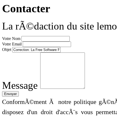
Contacter
La rÃ©daction du site lemo
Votre Nom
Votre Email
Objet
Message
ConformÃ©ment Ã notre politique gÃ©nÃ©
disposez d'un droit d'accÃ¨s vous perme