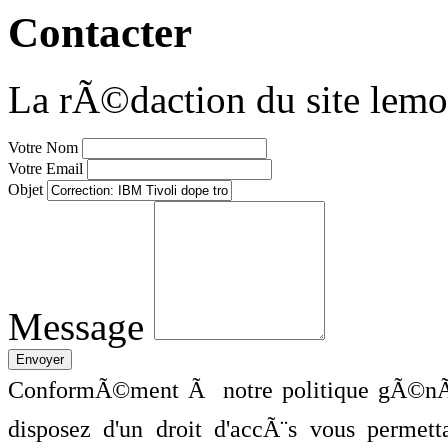
Contacter
La rÃ©daction du site lemo
Votre Nom
Votre Email
Objet
Message
ConformÃ©ment Ã notre politique gÃ©nÃ©
disposez d'un droit d'accÃ¨s vous perme