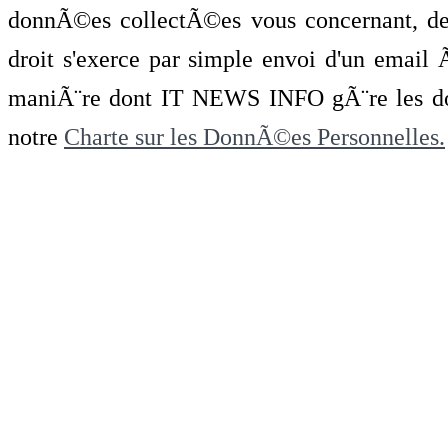
donnÃ©es collectÃ©es vous concernant, de 
droit s'exerce par simple envoi d'un emai
maniÃ¨re dont IT NEWS INFO gÃ¨re les do
notre
Charte sur les DonnÃ©es Personnelles.