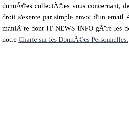
donnÃ©es collectÃ©es vous concernant, de 
droit s'exerce par simple envoi d'un emai
maniÃ¨re dont IT NEWS INFO gÃ¨re les do
notre
Charte sur les DonnÃ©es Personnelles.