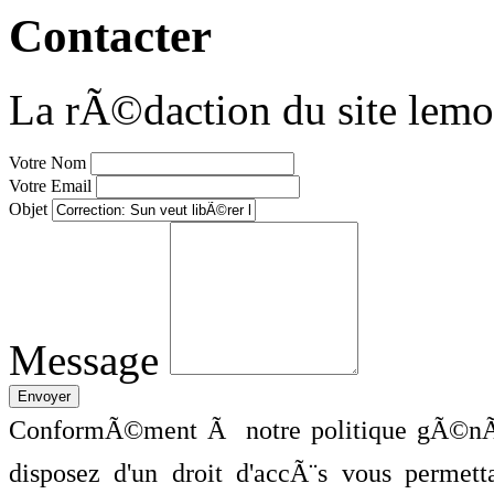
Contacter
La rÃ©daction du site lemo
Votre Nom
Votre Email
Objet
Message
ConformÃ©ment Ã notre politique gÃ©nÃ©
disposez d'un droit d'accÃ¨s vous perme