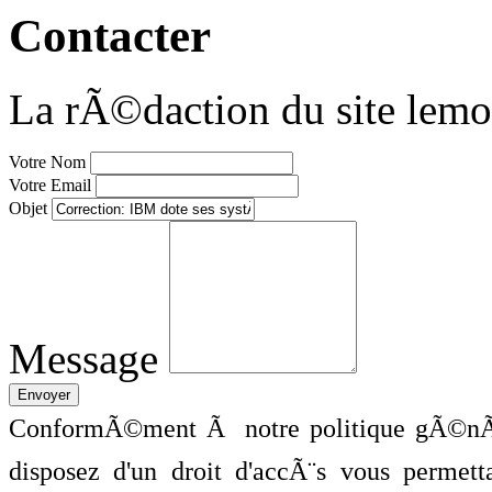
Contacter
La rÃ©daction du site lemo
Votre Nom
Votre Email
Objet
Message
ConformÃ©ment Ã notre politique gÃ©nÃ©
disposez d'un droit d'accÃ¨s vous perme