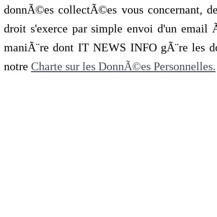
donnÃ©es collectÃ©es vous concernant, de 
droit s'exerce par simple envoi d'un emai
maniÃ¨re dont IT NEWS INFO gÃ¨re les do
notre
Charte sur les DonnÃ©es Personnelles.