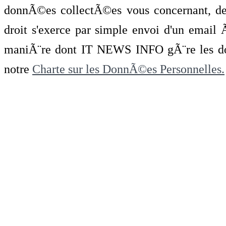
donnÃ©es collectÃ©es vous concernant, de 
droit s'exerce par simple envoi d'un emai
maniÃ¨re dont IT NEWS INFO gÃ¨re les do
notre
Charte sur les DonnÃ©es Personnelles.