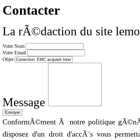
Contacter
La rÃ©daction du site lemo
Votre Nom
Votre Email
Objet
Message
ConformÃ©ment Ã notre politique gÃ©nÃ©
disposez d'un droit d'accÃ¨s vous perme