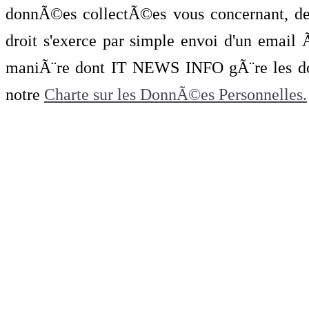
donnÃ©es collectÃ©es vous concernant, de 
droit s'exerce par simple envoi d'un emai
maniÃ¨re dont IT NEWS INFO gÃ¨re les do
notre
Charte sur les DonnÃ©es Personnelles.