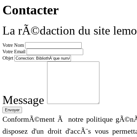
Contacter
La rÃ©daction du site lemo
Votre Nom
Votre Email
Objet
Message
ConformÃ©ment Ã notre politique gÃ©nÃ©
disposez d'un droit d'accÃ¨s vous perme