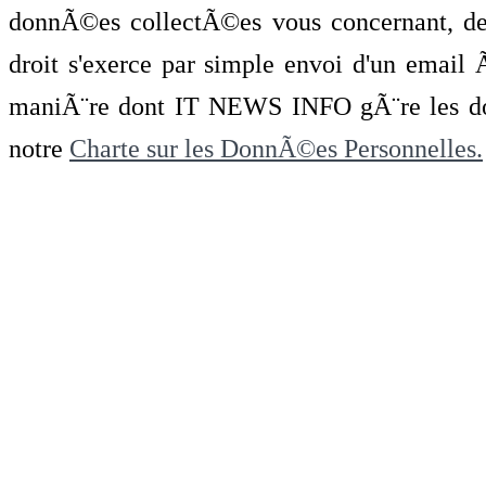
donnÃ©es collectÃ©es vous concernant, de 
droit s'exerce par simple envoi d'un emai
maniÃ¨re dont IT NEWS INFO gÃ¨re les do
notre
Charte sur les DonnÃ©es Personnelles.