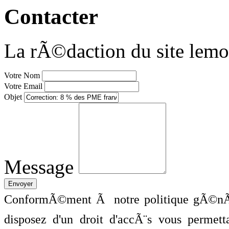
Contacter
La rÃ©daction du site lemo
Votre Nom
Votre Email
Objet
Message
ConformÃ©ment Ã notre politique gÃ©nÃ©
disposez d'un droit d'accÃ¨s vous perme