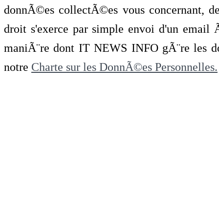
donnÃ©es collectÃ©es vous concernant, de 
droit s'exerce par simple envoi d'un emai
maniÃ¨re dont IT NEWS INFO gÃ¨re les do
notre
Charte sur les DonnÃ©es Personnelles.