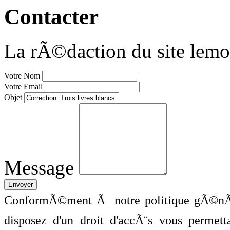
Contacter
La rÃ©daction du site lemo
Votre Nom
Votre Email
Objet
Message
ConformÃ©ment Ã notre politique gÃ©nÃ©
disposez d'un droit d'accÃ¨s vous perme