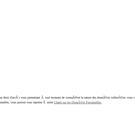
oit d'accÃ¨s vous permettant Ã tout moment de connaÃ®tre la nature des donnÃ©es collectÃ©es vous concern
nnelles, vous pouvez vous reporter Ã notre
Charte sur les DonnÃ©es Personnelles.