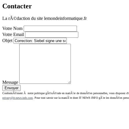
Contacter
La rÃ©daction du site lemondeinformatique.fr
Votre Nom
Votre Email
Objet
Message
ConformÃ©ment Ã notre politique gÃ©nÃ©rale en matiÃ¨re de donnÃ©es personnelles, vous disposez d'un dr
privacy@it-news-info.com
. Pour tout savoir sur la maniÃ¨re dont IT NEWS INFO gÃ¨re les donnÃ©es perso