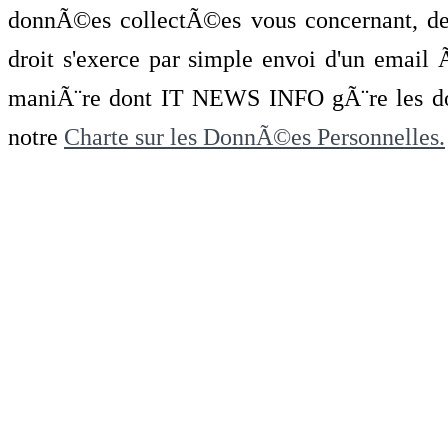
donnÃ©es collectÃ©es vous concernant, de 
droit s'exerce par simple envoi d'un emai
maniÃ¨re dont IT NEWS INFO gÃ¨re les do
notre
Charte sur les DonnÃ©es Personnelles.