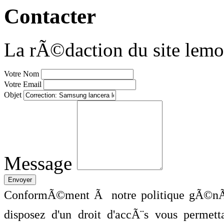
Contacter
La rÃ©daction du site lemo
Votre Nom
Votre Email
Objet
Message
ConformÃ©ment Ã notre politique gÃ©nÃ©
disposez d'un droit d'accÃ¨s vous perme