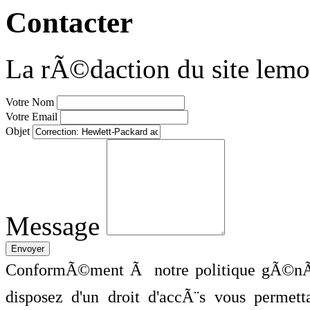
Contacter
La rÃ©daction du site lemo
Votre Nom
Votre Email
Objet
Message
ConformÃ©ment Ã notre politique gÃ©nÃ©
disposez d'un droit d'accÃ¨s vous perme