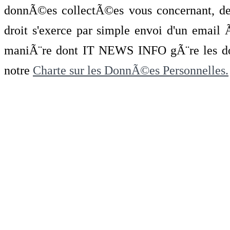
donnÃ©es collectÃ©es vous concernant, de 
droit s'exerce par simple envoi d'un emai
maniÃ¨re dont IT NEWS INFO gÃ¨re les do
notre
Charte sur les DonnÃ©es Personnelles.