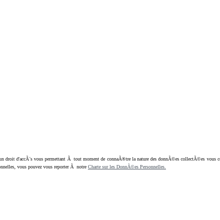
oit d'accÃ¨s vous permettant Ã tout moment de connaÃ®tre la nature des donnÃ©es collectÃ©es vous concern
nnelles, vous pouvez vous reporter Ã notre
Charte sur les DonnÃ©es Personnelles.