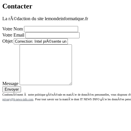
Contacter
La rÃ©daction du site lemondeinformatique.fr
Votre Nom
Votre Email
Objet
Message
ConformÃ©ment Ã notre politique gÃ©nÃ©rale en matiÃ¨re de donnÃ©es personnelles, vous disposez d'un dr
privacy@it-news-info.com
. Pour tout savoir sur la maniÃ¨re dont IT NEWS INFO gÃ¨re les donnÃ©es perso