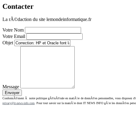
Contacter
La rÃ©daction du site lemondeinformatique.fr
Votre Nom
Votre Email
Objet
Message
ConformÃ©ment Ã notre politique gÃ©nÃ©rale en matiÃ¨re de donnÃ©es personnelles, vous disposez d'un dr
privacy@it-news-info.com
. Pour tout savoir sur la maniÃ¨re dont IT NEWS INFO gÃ¨re les donnÃ©es perso