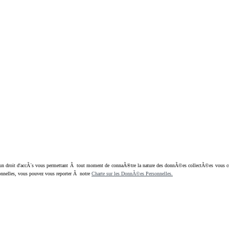
oit d'accÃ¨s vous permettant Ã tout moment de connaÃ®tre la nature des donnÃ©es collectÃ©es vous concern
nnelles, vous pouvez vous reporter Ã notre
Charte sur les DonnÃ©es Personnelles.