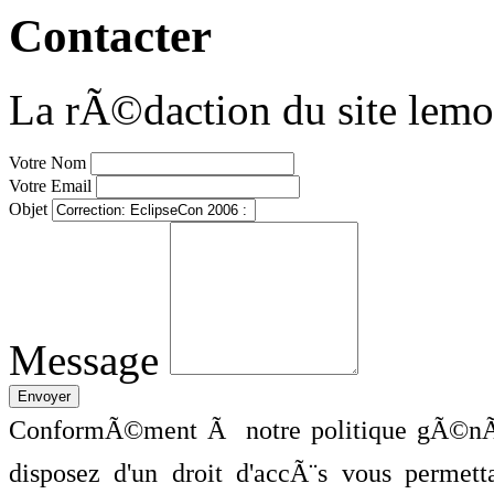
Contacter
La rÃ©daction du site lemo
Votre Nom
Votre Email
Objet
Message
ConformÃ©ment Ã notre politique gÃ©nÃ©
disposez d'un droit d'accÃ¨s vous perme