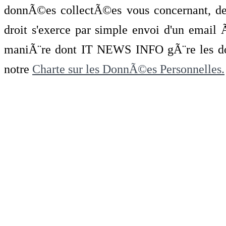
donnÃ©es collectÃ©es vous concernant, de 
droit s'exerce par simple envoi d'un emai
maniÃ¨re dont IT NEWS INFO gÃ¨re les do
notre
Charte sur les DonnÃ©es Personnelles.