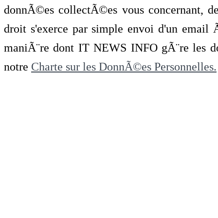
donnÃ©es collectÃ©es vous concernant, de 
droit s'exerce par simple envoi d'un emai
maniÃ¨re dont IT NEWS INFO gÃ¨re les do
notre
Charte sur les DonnÃ©es Personnelles.