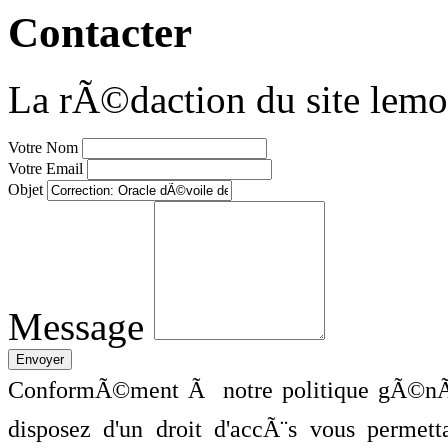
Contacter
La rÃ©daction du site lemo
Votre Nom
Votre Email
Objet
Message
ConformÃ©ment Ã notre politique gÃ©nÃ©
disposez d'un droit d'accÃ¨s vous perme