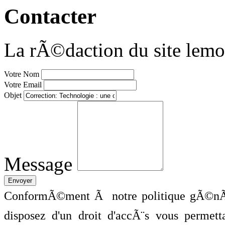
Contacter
La rÃ©daction du site lemo
Votre Nom
Votre Email
Objet
Message
ConformÃ©ment Ã notre politique gÃ©nÃ©
disposez d'un droit d'accÃ¨s vous perme