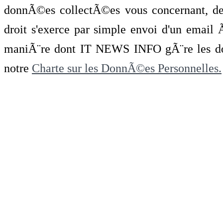
donnÃ©es collectÃ©es vous concernant, de 
droit s'exerce par simple envoi d'un emai
maniÃ¨re dont IT NEWS INFO gÃ¨re les do
notre
Charte sur les DonnÃ©es Personnelles.