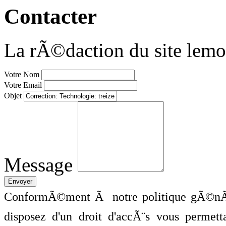
Contacter
La rÃ©daction du site lemo
Votre Nom
Votre Email
Objet
Message
ConformÃ©ment Ã notre politique gÃ©nÃ©
disposez d'un droit d'accÃ¨s vous perme