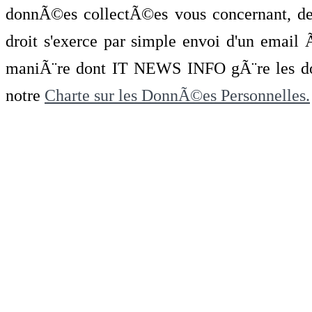
donnÃ©es collectÃ©es vous concernant, de 
droit s'exerce par simple envoi d'un emai
maniÃ¨re dont IT NEWS INFO gÃ¨re les do
notre
Charte sur les DonnÃ©es Personnelles.