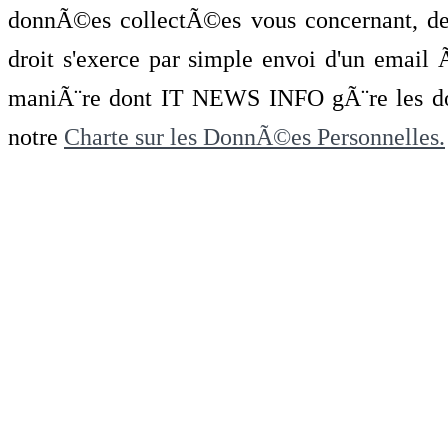
donnÃ©es collectÃ©es vous concernant, de 
droit s'exerce par simple envoi d'un emai
maniÃ¨re dont IT NEWS INFO gÃ¨re les do
notre
Charte sur les DonnÃ©es Personnelles.