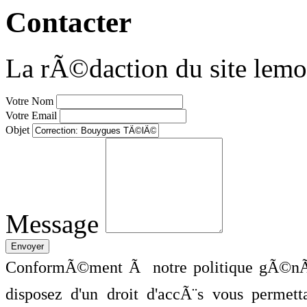
Contacter
La rÃ©daction du site lemo
Votre Nom
Votre Email
Objet
Message
ConformÃ©ment Ã notre politique gÃ©nÃ©
disposez d'un droit d'accÃ¨s vous perme