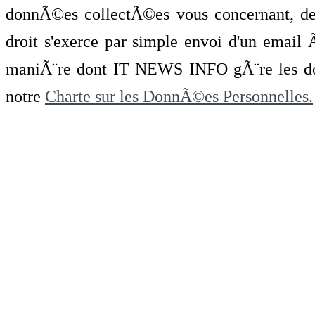
donnÃ©es collectÃ©es vous concernant, de 
droit s'exerce par simple envoi d'un emai
maniÃ¨re dont IT NEWS INFO gÃ¨re les do
notre
Charte sur les DonnÃ©es Personnelles.