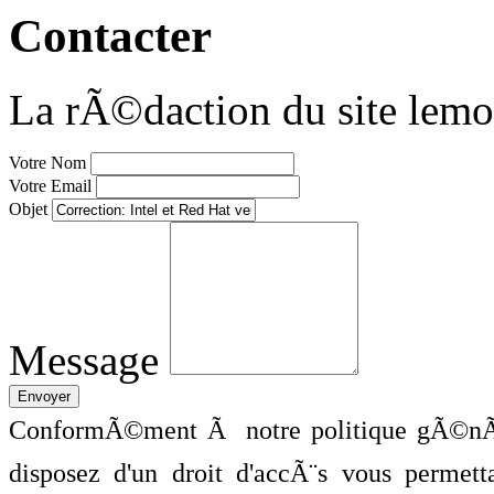
Contacter
La rÃ©daction du site lemo
Votre Nom
Votre Email
Objet
Message
ConformÃ©ment Ã notre politique gÃ©nÃ©
disposez d'un droit d'accÃ¨s vous perme