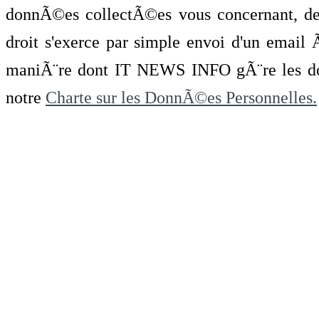
donnÃ©es collectÃ©es vous concernant, de 
droit s'exerce par simple envoi d'un emai
maniÃ¨re dont IT NEWS INFO gÃ¨re les do
notre
Charte sur les DonnÃ©es Personnelles.