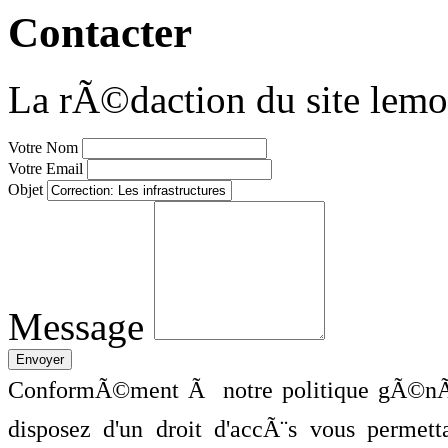
Contacter
La rÃ©daction du site lemo
Votre Nom
Votre Email
Objet
Message
ConformÃ©ment Ã notre politique gÃ©nÃ©
disposez d'un droit d'accÃ¨s vous perme