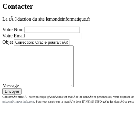
Contacter
La rÃ©daction du site lemondeinformatique.fr
Votre Nom
Votre Email
Objet
Message
ConformÃ©ment Ã notre politique gÃ©nÃ©rale en matiÃ¨re de donnÃ©es personnelles, vous disposez d'un dr
privacy@it-news-info.com
. Pour tout savoir sur la maniÃ¨re dont IT NEWS INFO gÃ¨re les donnÃ©es perso