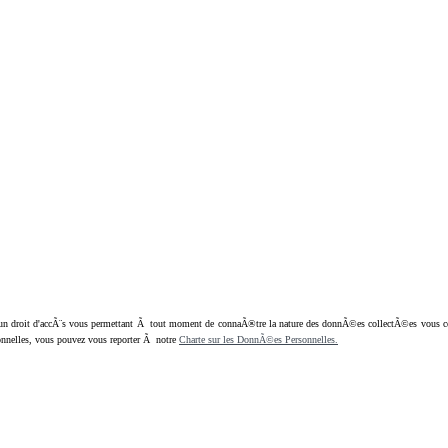
oit d'accÃ¨s vous permettant Ã tout moment de connaÃ®tre la nature des donnÃ©es collectÃ©es vous concern
nnelles, vous pouvez vous reporter Ã notre
Charte sur les DonnÃ©es Personnelles.