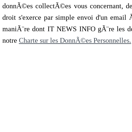
donnÃ©es collectÃ©es vous concernant, de 
droit s'exerce par simple envoi d'un emai
maniÃ¨re dont IT NEWS INFO gÃ¨re les do
notre
Charte sur les DonnÃ©es Personnelles.