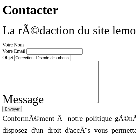
Contacter
La rÃ©daction du site lemo
Votre Nom
Votre Email
Objet
Message
ConformÃ©ment Ã notre politique gÃ©nÃ©
disposez d'un droit d'accÃ¨s vous perme