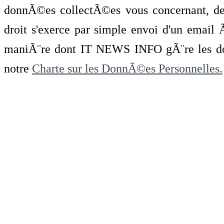
donnÃ©es collectÃ©es vous concernant, de 
droit s'exerce par simple envoi d'un emai
maniÃ¨re dont IT NEWS INFO gÃ¨re les do
notre
Charte sur les DonnÃ©es Personnelles.