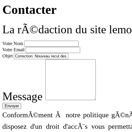
Contacter
La rÃ©daction du site lemo
Votre Nom
Votre Email
Objet
Message
ConformÃ©ment Ã notre politique gÃ©nÃ©
disposez d'un droit d'accÃ¨s vous perme