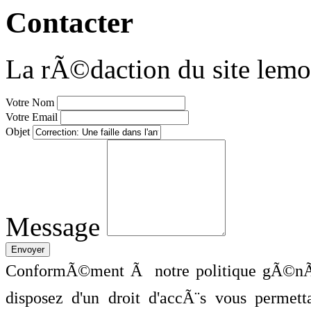
Contacter
La rÃ©daction du site lemo
Votre Nom
Votre Email
Objet
Message
ConformÃ©ment Ã notre politique gÃ©nÃ©
disposez d'un droit d'accÃ¨s vous perme