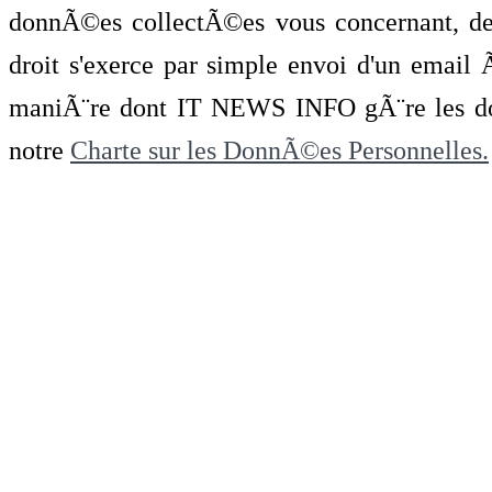
donnÃ©es collectÃ©es vous concernant, de 
droit s'exerce par simple envoi d'un emai
maniÃ¨re dont IT NEWS INFO gÃ¨re les do
notre
Charte sur les DonnÃ©es Personnelles.