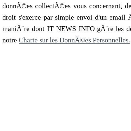
donnÃ©es collectÃ©es vous concernant, de 
droit s'exerce par simple envoi d'un emai
maniÃ¨re dont IT NEWS INFO gÃ¨re les do
notre
Charte sur les DonnÃ©es Personnelles.