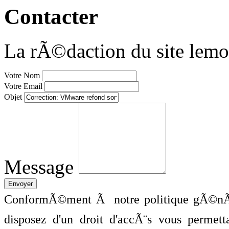
Contacter
La rÃ©daction du site lemo
Votre Nom
Votre Email
Objet
Message
ConformÃ©ment Ã notre politique gÃ©nÃ©
disposez d'un droit d'accÃ¨s vous perme