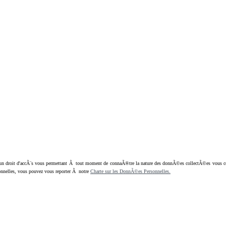
oit d'accÃ¨s vous permettant Ã tout moment de connaÃ®tre la nature des donnÃ©es collectÃ©es vous concern
nnelles, vous pouvez vous reporter Ã notre
Charte sur les DonnÃ©es Personnelles.