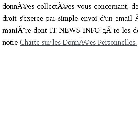
donnÃ©es collectÃ©es vous concernant, de 
droit s'exerce par simple envoi d'un emai
maniÃ¨re dont IT NEWS INFO gÃ¨re les do
notre
Charte sur les DonnÃ©es Personnelles.