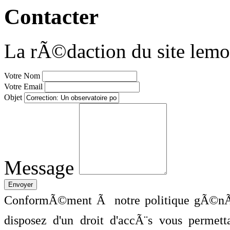
Contacter
La rÃ©daction du site lemo
Votre Nom
Votre Email
Objet
Message
ConformÃ©ment Ã notre politique gÃ©nÃ©
disposez d'un droit d'accÃ¨s vous perme