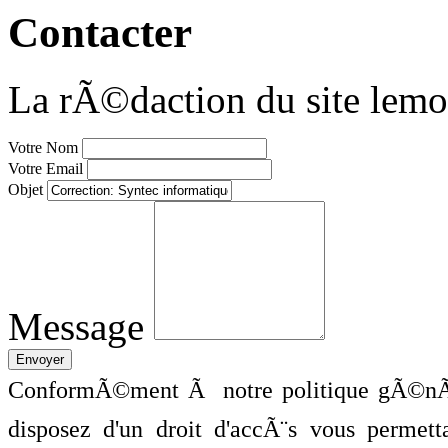
Contacter
La rÃ©daction du site lemo
Votre Nom
Votre Email
Objet
Message
ConformÃ©ment Ã notre politique gÃ©nÃ©
disposez d'un droit d'accÃ¨s vous perme