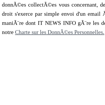
donnÃ©es collectÃ©es vous concernant, de 
droit s'exerce par simple envoi d'un emai
maniÃ¨re dont IT NEWS INFO gÃ¨re les do
notre
Charte sur les DonnÃ©es Personnelles.