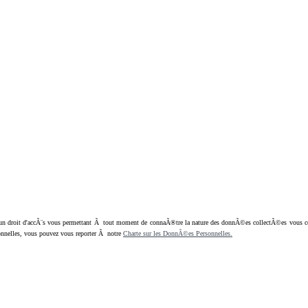
oit d'accÃ¨s vous permettant Ã tout moment de connaÃ®tre la nature des donnÃ©es collectÃ©es vous concern
nnelles, vous pouvez vous reporter Ã notre
Charte sur les DonnÃ©es Personnelles.