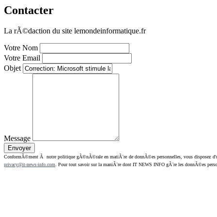
Contacter
La rÃ©daction du site lemondeinformatique.fr
Votre Nom
Votre Email
Objet
Message
ConformÃ©ment Ã notre politique gÃ©nÃ©rale en matiÃ¨re de donnÃ©es personnelles, vous disposez d'un dr
privacy@it-news-info.com
. Pour tout savoir sur la maniÃ¨re dont IT NEWS INFO gÃ¨re les donnÃ©es perso