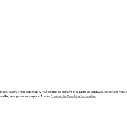
oit d'accÃ¨s vous permettant Ã tout moment de connaÃ®tre la nature des donnÃ©es collectÃ©es vous concern
nnelles, vous pouvez vous reporter Ã notre
Charte sur les DonnÃ©es Personnelles.