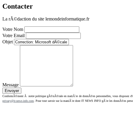
Contacter
La rÃ©daction du site lemondeinformatique.fr
Votre Nom
Votre Email
Objet
Message
ConformÃ©ment Ã notre politique gÃ©nÃ©rale en matiÃ¨re de donnÃ©es personnelles, vous disposez d'un dr
privacy@it-news-info.com
. Pour tout savoir sur la maniÃ¨re dont IT NEWS INFO gÃ¨re les donnÃ©es perso