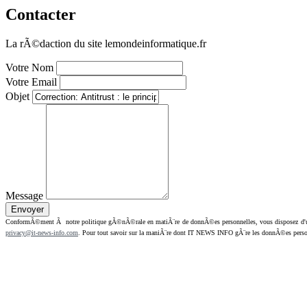
Contacter
La rÃ©daction du site lemondeinformatique.fr
Votre Nom
Votre Email
Objet
Message
ConformÃ©ment Ã notre politique gÃ©nÃ©rale en matiÃ¨re de donnÃ©es personnelles, vous disposez d'un dr
privacy@it-news-info.com
. Pour tout savoir sur la maniÃ¨re dont IT NEWS INFO gÃ¨re les donnÃ©es perso