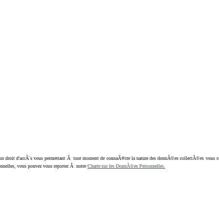
oit d'accÃ¨s vous permettant Ã tout moment de connaÃ®tre la nature des donnÃ©es collectÃ©es vous concern
nnelles, vous pouvez vous reporter Ã notre
Charte sur les DonnÃ©es Personnelles.