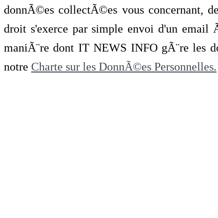
donnÃ©es collectÃ©es vous concernant, de 
droit s'exerce par simple envoi d'un emai
maniÃ¨re dont IT NEWS INFO gÃ¨re les do
notre
Charte sur les DonnÃ©es Personnelles.