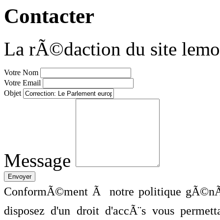
Contacter
La rÃ©daction du site lemo
Votre Nom
Votre Email
Objet
Message
ConformÃ©ment Ã notre politique gÃ©nÃ©
disposez d'un droit d'accÃ¨s vous perme