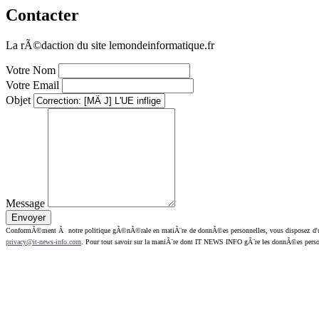
Contacter
La rÃ©daction du site lemondeinformatique.fr
Votre Nom
Votre Email
Objet
Message
ConformÃ©ment Ã notre politique gÃ©nÃ©rale en matiÃ¨re de donnÃ©es personnelles, vous disposez d'un dr
privacy@it-news-info.com
. Pour tout savoir sur la maniÃ¨re dont IT NEWS INFO gÃ¨re les donnÃ©es perso