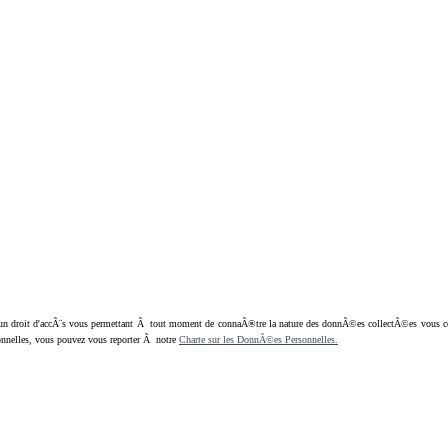
oit d'accÃ¨s vous permettant Ã tout moment de connaÃ®tre la nature des donnÃ©es collectÃ©es vous concern
nnelles, vous pouvez vous reporter Ã notre
Charte sur les DonnÃ©es Personnelles.