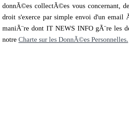
donnÃ©es collectÃ©es vous concernant, de 
droit s'exerce par simple envoi d'un emai
maniÃ¨re dont IT NEWS INFO gÃ¨re les do
notre
Charte sur les DonnÃ©es Personnelles.