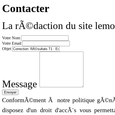
Contacter
La rÃ©daction du site lemo
Votre Nom
Votre Email
Objet
Message
ConformÃ©ment Ã notre politique gÃ©nÃ©
disposez d'un droit d'accÃ¨s vous perme