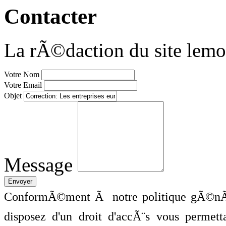
Contacter
La rÃ©daction du site lemo
Votre Nom
Votre Email
Objet
Message
ConformÃ©ment Ã notre politique gÃ©nÃ©
disposez d'un droit d'accÃ¨s vous perme