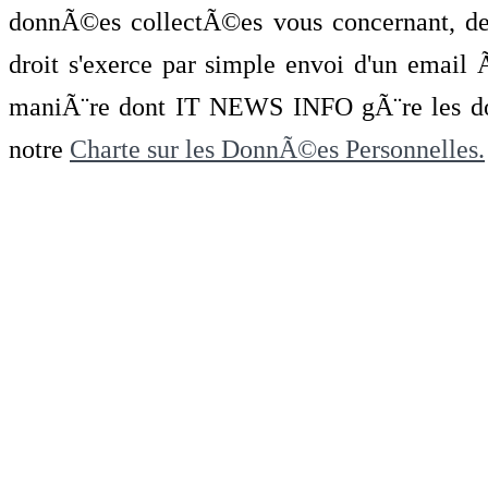
donnÃ©es collectÃ©es vous concernant, de 
droit s'exerce par simple envoi d'un emai
maniÃ¨re dont IT NEWS INFO gÃ¨re les do
notre
Charte sur les DonnÃ©es Personnelles.