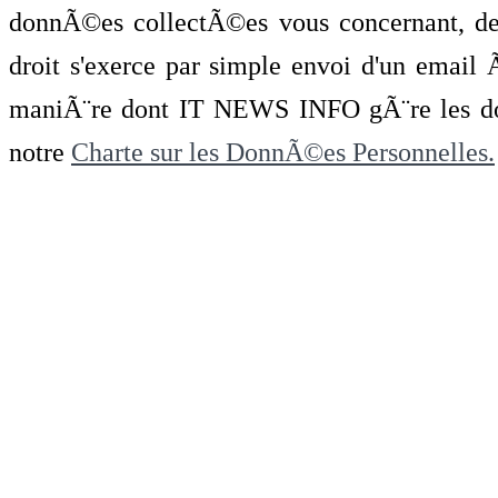
donnÃ©es collectÃ©es vous concernant, de 
droit s'exerce par simple envoi d'un emai
maniÃ¨re dont IT NEWS INFO gÃ¨re les do
notre
Charte sur les DonnÃ©es Personnelles.