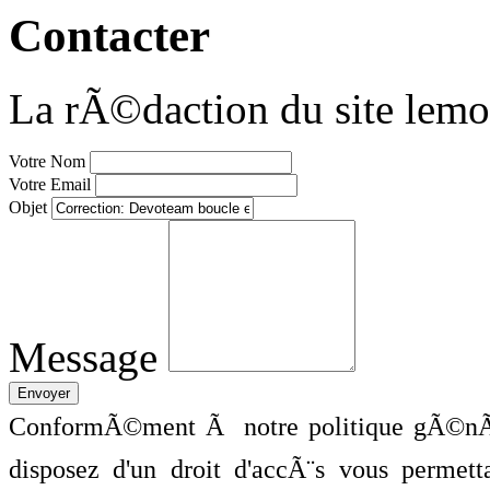
Contacter
La rÃ©daction du site lemo
Votre Nom
Votre Email
Objet
Message
ConformÃ©ment Ã notre politique gÃ©nÃ©
disposez d'un droit d'accÃ¨s vous perme