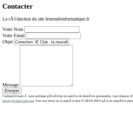
Contacter
La rÃ©daction du site lemondeinformatique.fr
Votre Nom
Votre Email
Objet
Message
ConformÃ©ment Ã notre politique gÃ©nÃ©rale en matiÃ¨re de donnÃ©es personnelles, vous disposez d'un dr
privacy@it-news-info.com
. Pour tout savoir sur la maniÃ¨re dont IT NEWS INFO gÃ¨re les donnÃ©es perso