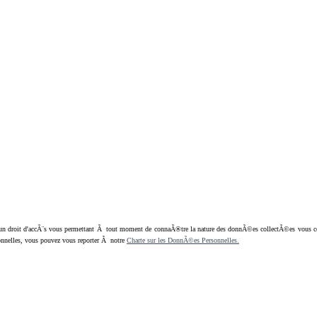
oit d'accÃ¨s vous permettant Ã tout moment de connaÃ®tre la nature des donnÃ©es collectÃ©es vous concern
nnelles, vous pouvez vous reporter Ã notre
Charte sur les DonnÃ©es Personnelles.